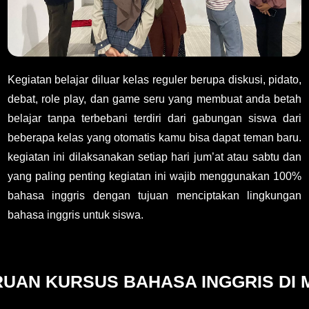
Kegiatan belajar diluar kelas reguler berupa diskusi, pidato,
debat, role play, dan game seru yang membuat anda betah
belajar tanpa terbebani terdiri dari gabungan siswa dari
beberapa kelas yang otomatis kamu bisa dapat teman baru.
kegiatan ini dilaksanakan setiap hari jum’at atau sabtu dan
yang paling penting kegiatan ini wajib menggunakan 100%
bahasa inggris dengan tujuan menciptakan lingkungan
bahasa inggris untuk siswa.
RUAN KURSUS BAHASA INGGRIS DI