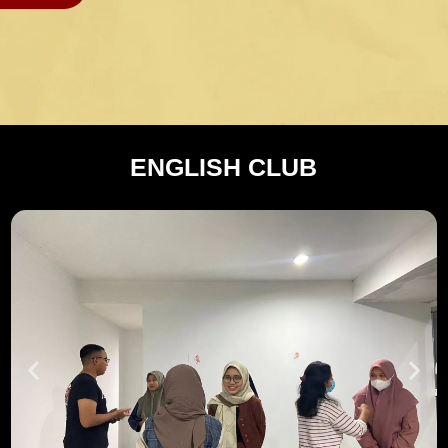
ENGLISH CLUB