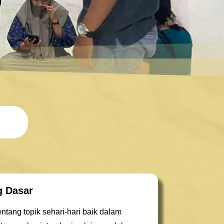
g Dasar
entang topik sehari-hari baik dalam