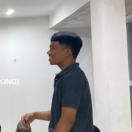
KING)