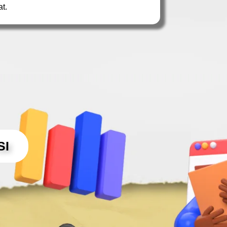
t.
SI