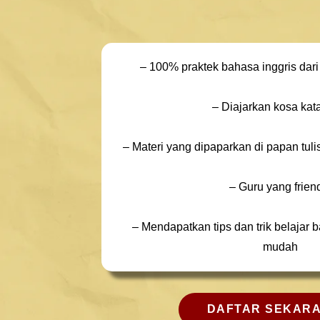
– 100% praktek bahasa inggris dar
– Diajarkan kosa kat
– Materi yang dipaparkan di papan tul
– Guru yang frien
– Mendapatkan tips dan trik belajar 
mudah
DAFTAR SEKAR