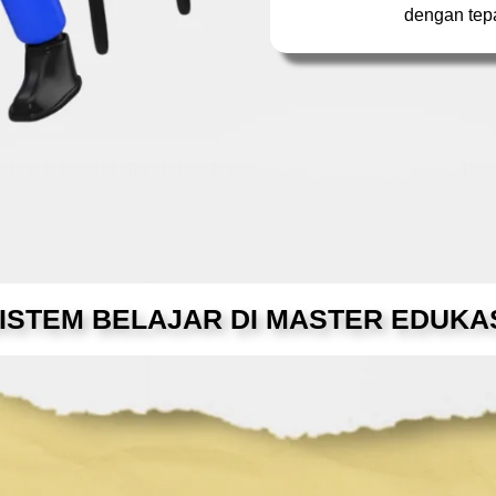
dengan tepa
ISTEM BELAJAR DI MASTER EDUKA