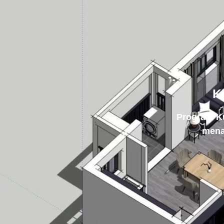
K
Program K
mena