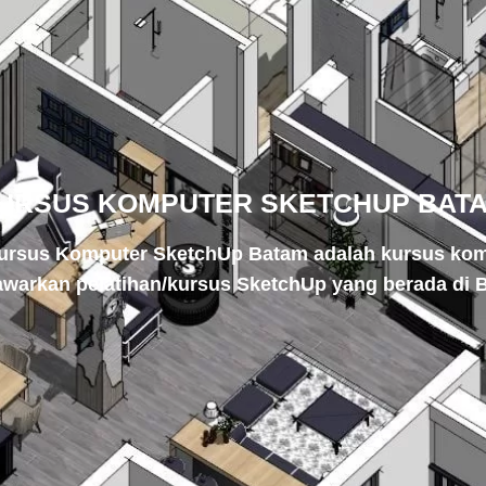
URSUS KOMPUTER SKETCHUP BAT
ursus Komputer SketchUp Batam adalah kursus kom
warkan pelatihan/kursus SketchUp yang berada di 