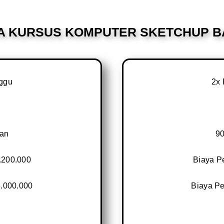
YA KURSUS KOMPUTER SKETCHUP B
ggu
2x
uan
90
.200.000
Biaya P
3.000.000
Biaya Pe