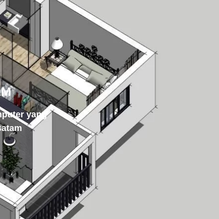
AM
puter yang
Batam