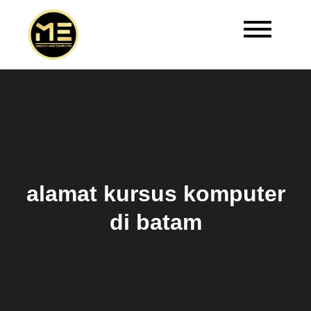
Master Edukasi | Kursus
Welcome to Master Edukasi
Bahasa Inggris Batam
alamat kursus komputer
di batam