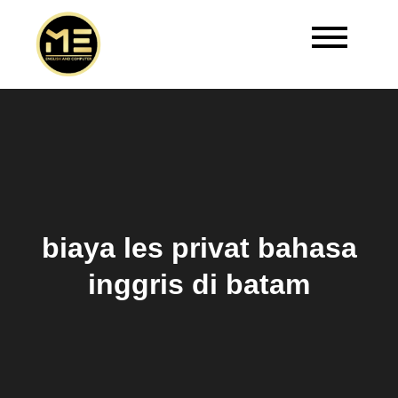
Master Edukasi | Kursus
Welcome to Master Edukasi
Bahasa Inggris Batam
biaya les privat bahasa
inggris di batam