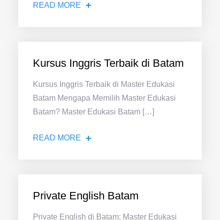
READ MORE
Kursus Inggris Terbaik di Batam
Kursus Inggris Terbaik di Master Edukasi
Batam Mengapa Memilih Master Edukasi
Batam? Master Edukasi Batam […]
READ MORE
Private English Batam
Private English di Batam: Master Edukasi