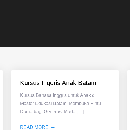
Kursus Inggris Anak Batam
Kursus Bahasa Inggris untuk Anak di
Master Edukasi Batam: Membuka Pintu
Dunia bagi Generasi Muda […]
READ MORE