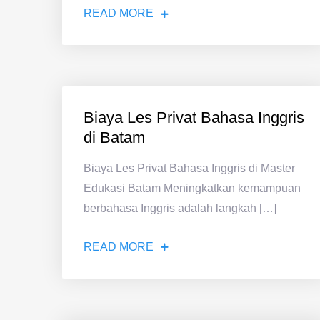
READ MORE
Biaya Les Privat Bahasa Inggris
di Batam
Biaya Les Privat Bahasa Inggris di Master
Edukasi Batam Meningkatkan kemampuan
berbahasa Inggris adalah langkah […]
READ MORE