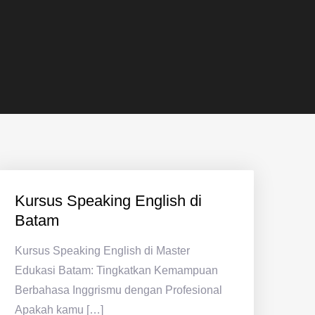
Kursus Speaking English di
Batam
Kursus Speaking English di Master
Edukasi Batam: Tingkatkan Kemampuan
Berbahasa Inggrismu dengan Profesional
Apakah kamu […]