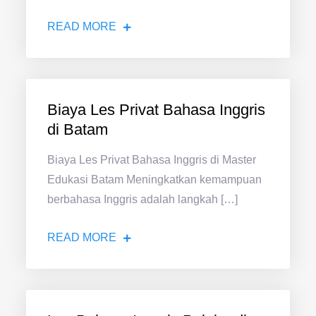
READ MORE
Biaya Les Privat Bahasa Inggris
di Batam
Biaya Les Privat Bahasa Inggris di Master
Edukasi Batam Meningkatkan kemampuan
berbahasa Inggris adalah langkah […]
READ MORE