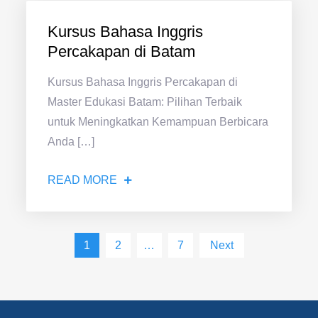
Kursus Bahasa Inggris
Percakapan di Batam
Kursus Bahasa Inggris Percakapan di
Master Edukasi Batam: Pilihan Terbaik
untuk Meningkatkan Kemampuan Berbicara
Anda […]
READ MORE
1
2
…
7
Next