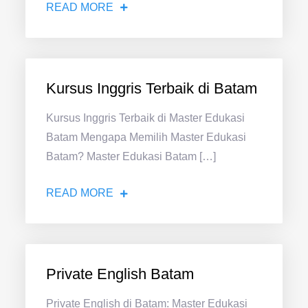
READ MORE
Kursus Inggris Terbaik di Batam
Kursus Inggris Terbaik di Master Edukasi
Batam Mengapa Memilih Master Edukasi
Batam? Master Edukasi Batam […]
READ MORE
Private English Batam
Private English di Batam: Master Edukasi