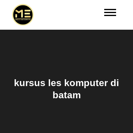
Master Edukasi | Kursus
Welcome to Master Edukasi
Bahasa Inggris Batam
kursus les komputer di
batam