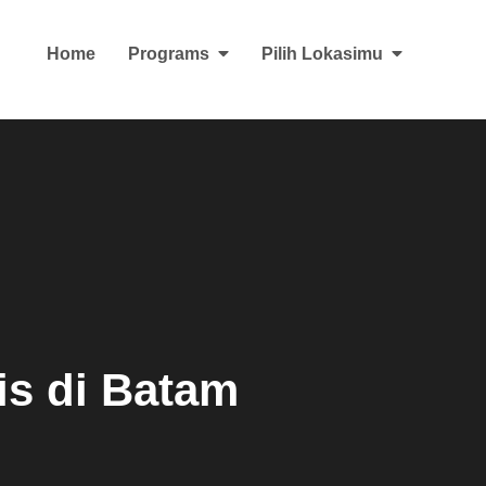
Home
Programs
Pilih Lokasimu
am
is di Batam