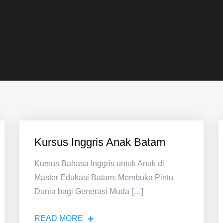
Kursus Inggris Anak Batam
Kursus Bahasa Inggris untuk Anak di
Master Edukasi Batam: Membuka Pintu
Dunia bagi Generasi Muda […]
READ MORE