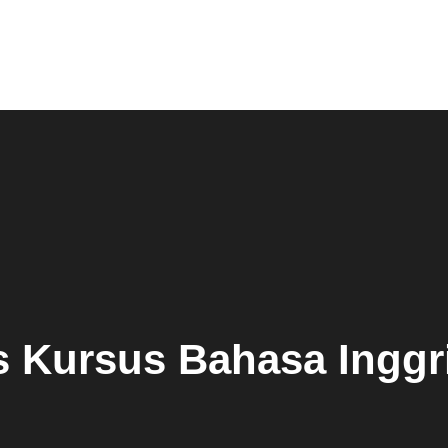
| Kursus Bahasa Inggris Bat
 Kursus Bahasa Inggr