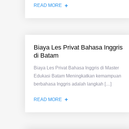
READ MORE
Biaya Les Privat Bahasa Inggris
di Batam
Biaya Les Privat Bahasa Inggris di Master
Edukasi Batam Meningkatkan kemampuan
berbahasa Inggris adalah langkah […]
READ MORE