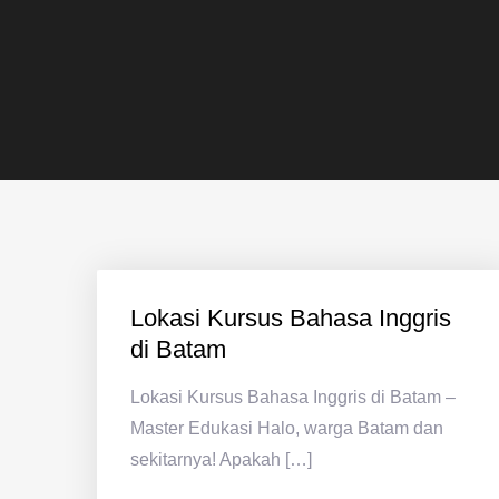
Lokasi Kursus Bahasa Inggris
di Batam
Lokasi Kursus Bahasa Inggris di Batam –
Master Edukasi Halo, warga Batam dan
sekitarnya! Apakah […]