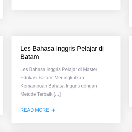
Les Bahasa Inggris Pelajar di
Batam
Les Bahasa Inggris Pelajar di Master
Edukasi Batam: Meningkatkan
Kemampuan Bahasa Inggris dengan
Metode Terbaik […]
READ MORE