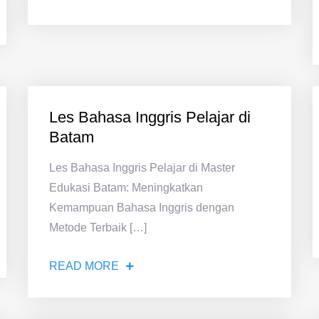
Les Bahasa Inggris Pelajar di
Batam
Les Bahasa Inggris Pelajar di Master
Edukasi Batam: Meningkatkan
Kemampuan Bahasa Inggris dengan
Metode Terbaik […]
READ MORE