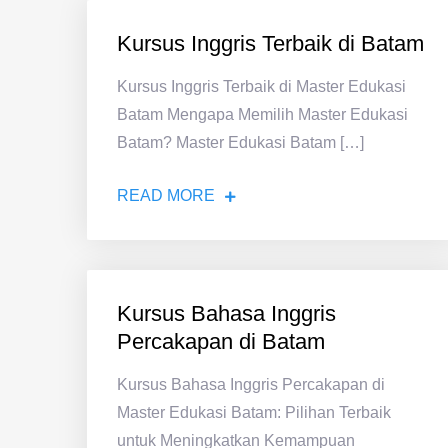
Kursus Inggris Terbaik di Batam
Kursus Inggris Terbaik di Master Edukasi
Batam Mengapa Memilih Master Edukasi
Batam? Master Edukasi Batam […]
READ MORE
Kursus Bahasa Inggris
Percakapan di Batam
Kursus Bahasa Inggris Percakapan di
Master Edukasi Batam: Pilihan Terbaik
untuk Meningkatkan Kemampuan