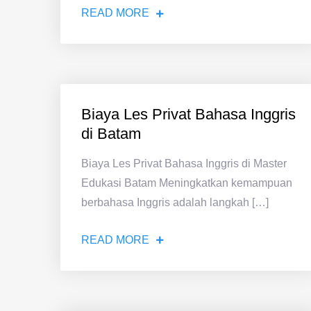
READ MORE
Biaya Les Privat Bahasa Inggris
di Batam
Biaya Les Privat Bahasa Inggris di Master
Edukasi Batam Meningkatkan kemampuan
berbahasa Inggris adalah langkah […]
READ MORE