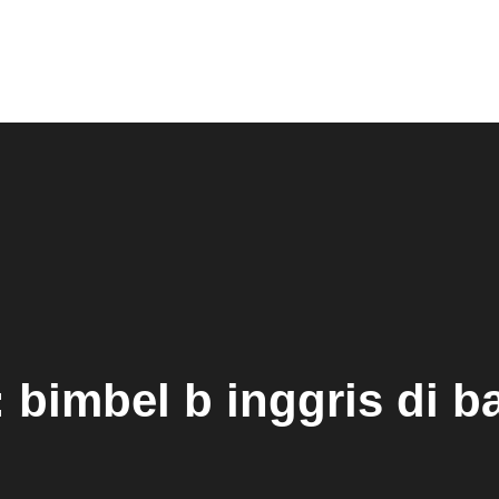
| Kursus Bahasa Inggris Bat
:
bimbel b inggris di b