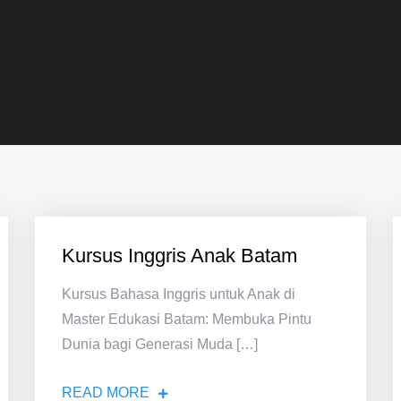
Kursus Inggris Anak Batam
Kursus Bahasa Inggris untuk Anak di
Master Edukasi Batam: Membuka Pintu
Dunia bagi Generasi Muda […]
READ MORE