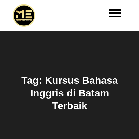
Master Edukasi | Kursus
Welcome to Master Edukasi
Bahasa Inggris Batam
Tag:
Kursus Bahasa
Inggris di Batam
Terbaik