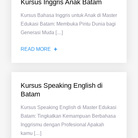
Kursus Inggris Anak Batam
Kursus Bahasa Inggris untuk Anak di Master
Edukasi Batam: Membuka Pintu Dunia bagi
Generasi Muda […]
READ MORE
Kursus Speaking English di
Batam
Kursus Speaking English di Master Edukasi
Batam: Tingkatkan Kemampuan Berbahasa
Inggrismu dengan Profesional Apakah
kamu […]