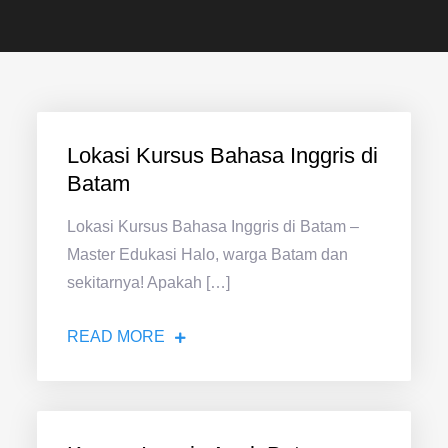
Lokasi Kursus Bahasa Inggris di
Batam
Lokasi Kursus Bahasa Inggris di Batam –
Master Edukasi Halo, warga Batam dan
sekitarnya! Apakah […]
READ MORE