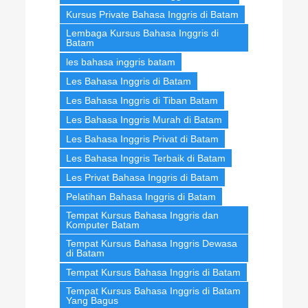
Kursus Private Bahasa Inggris di Batam
Lembaga Kursus Bahasa Inggris di
Batam
les bahasa inggris batam
Les Bahasa Inggris di Batam
Les Bahasa Inggris di Tiban Batam
Les Bahasa Inggris Murah di Batam
Les Bahasa Inggris Privat di Batam
Les Bahasa Inggris Terbaik di Batam
Les Privat Bahasa Inggris di Batam
Pelatihan Bahasa Inggris di Batam
Tempat Kursus Bahasa Inggris dan
Komputer Batam
Tempat Kursus Bahasa Inggris Dewasa
di Batam
Tempat Kursus Bahasa Inggris di Batam
Tempat Kursus Bahasa Inggris di Batam
Yang Bagus