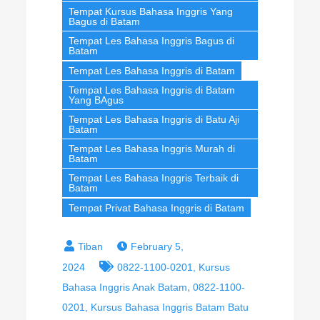
Tempat Kursus Bahasa Inggris Yang
Bagus di Batam
Tempat Les Bahasa Inggris Bagus di
Batam
Tempat Les Bahasa Inggris di Batam
Tempat Les Bahasa Inggris di Batam
Yang BAgus
Tempat Les Bahasa Inggris di Batu Aji
Batam
Tempat Les Bahasa Inggris Murah di
Batam
Tempat Les Bahasa Inggris Terbaik di
Batam
Tempat Privat Bahasa Inggris di Batam
February 5,
2024
0822-1100-0201, Kursus
,
Bahasa Inggris Anak Batam
0822-1100-
0201, Kursus Bahasa Inggris Batam Batu