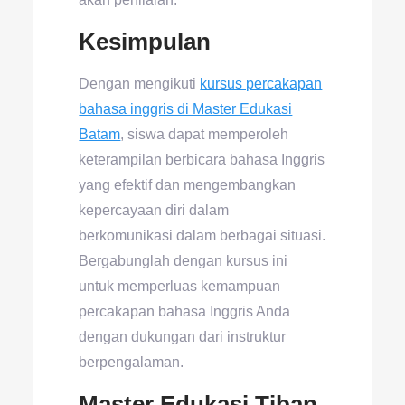
Kesimpulan
Dengan mengikuti
kursus percakapan
bahasa inggris di Master Edukasi
Batam
, siswa dapat memperoleh
keterampilan berbicara bahasa Inggris
yang efektif dan mengembangkan
kepercayaan diri dalam
berkomunikasi dalam berbagai situasi.
Bergabunglah dengan kursus ini
untuk memperluas kemampuan
percakapan bahasa Inggris Anda
dengan dukungan dari instruktur
berpengalaman.
Master Edukasi Tiban