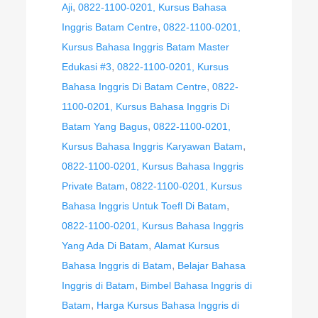
,
Aji
0822-1100-0201, Kursus Bahasa
,
Inggris Batam Centre
0822-1100-0201,
Kursus Bahasa Inggris Batam Master
,
Edukasi #3
0822-1100-0201, Kursus
,
Bahasa Inggris Di Batam Centre
0822-
1100-0201, Kursus Bahasa Inggris Di
,
Batam Yang Bagus
0822-1100-0201,
,
Kursus Bahasa Inggris Karyawan Batam
0822-1100-0201, Kursus Bahasa Inggris
,
Private Batam
0822-1100-0201, Kursus
,
Bahasa Inggris Untuk Toefl Di Batam
0822-1100-0201, Kursus Bahasa Inggris
,
Yang Ada Di Batam
Alamat Kursus
,
Bahasa Inggris di Batam
Belajar Bahasa
,
Inggris di Batam
Bimbel Bahasa Inggris di
,
Batam
Harga Kursus Bahasa Inggris di