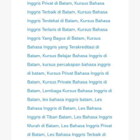
,
Inggris Privat di Batam
Kursus Bahasa
,
Inggris Terbaik di Batam
Kursus Bahasa
,
Inggris Terdekat di Batam
Kursus Bahasa
,
Inggris Terlaris di Batam
Kursus Bahasa
,
Inggris Yang Bagus di Batam
Kursus
Bahasa Inggris yang Terakreditasi di
,
Batam
Kursus Belajar Bahasa Inggris di
,
Batam
kursus percakapan bahasa inggris
,
di batam
Kursus Privat Bahasa Inggris di
,
Batam
Kursus Private Bahasa Inggris di
,
Batam
Lembaga Kursus Bahasa Inggris di
,
,
Batam
les bahasa inggris batam
Les
,
Bahasa Inggris di Batam
Les Bahasa
,
Inggris di Tiban Batam
Les Bahasa Inggris
,
Murah di Batam
Les Bahasa Inggris Privat
,
di Batam
Les Bahasa Inggris Terbaik di