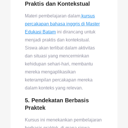
Praktis dan Kontekstual
Materi pembelajaran dalam
kursus
percakapan bahasa inggris di Master
Edukasi Batam
ini dirancang untuk
menjadi praktis dan kontekstual.
Siswa akan terlibat dalam aktivitas
dan situasi yang mencerminkan
kehidupan sehari-hari, membantu
mereka mengaplikasikan
keterampilan percakapan mereka
dalam konteks yang relevan.
5. Pendekatan Berbasis
Praktek
Kursus ini menekankan pembelajaran
berbasis praktek, di mana siswa