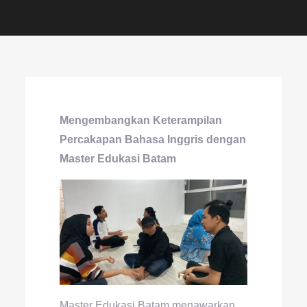
Mengembangkan Keterampilan
Percakapan Bahasa Inggris dengan
Master Edukasi Batam
Master Edukasi Batam menawarkan