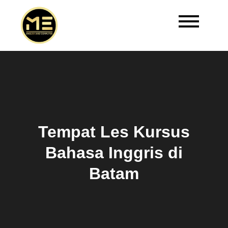
Master Edukasi | Kursus
Welcome to Master Edukasi
Bahasa Inggris Batam
Tempat Les Kursus
Bahasa Inggris di
Batam